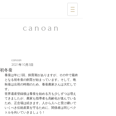
​canoan
canoan
2021年10月5日
初冬蚕
養蚕は年に5回、飼育期がありますが、その中で最終
となる初冬蚕の飼育が始まっています。そして、晩
秋蚕は出荷の時期のため、養蚕農家さんは大忙しで
す。
世界遺産登録後は養蚕を始める方も少しずつは増え
てきましたが、農家も指導者も高齢化が進んでいる
ため、正念場は続きます。人から人へと受け継いで
いくべき伝統産業を守るために、関係者は同じベク
トルを向いていきましょう！