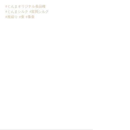
#ぐんまオリジナル蚕品種
#ぐんまシルク
#富岡シルク
#座繰り
#蚕
#養蚕