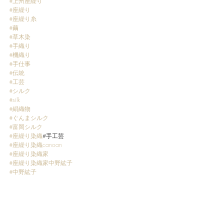
#上州座繰り
#座繰り
#座繰り糸
#繭
#草木染
#手織り
#機織り
#手仕事
#伝統
#工芸
#シルク
#silk
#絹織物
#ぐんまシルク
#富岡シルク
#座繰り染織
#手工芸
#座繰り染織canoan
#座繰り染織家
#座繰り染織家中野紘子
#中野紘子