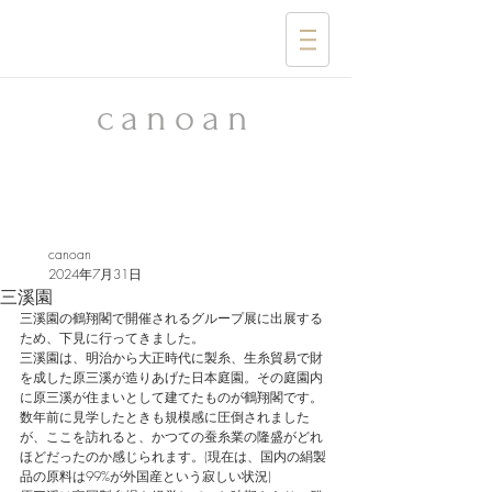
​canoan
canoan
2024年7月31日
三溪園
三溪園の鶴翔閣で開催されるグループ展に出展する
ため、下見に行ってきました。
三溪園は、明治から大正時代に製糸、生糸貿易で財
を成した原三溪が造りあげた日本庭園。その庭園内
に原三溪が住まいとして建てたものが鶴翔閣です。
数年前に見学したときも規模感に圧倒されました
が、ここを訪れると、かつての蚕糸業の隆盛がどれ
ほどだったのか感じられます。(現在は、国内の絹製
品の原料は99%が外国産という寂しい状況)